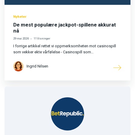
Skrill
Nyheter
De mest populære jackpot-spillene akkurat
nå
29 mai 2026
11 Visninger
I forrige artikkel rettet vi oppmerksomheten mot casinospill
som vekker ekte vårfølelse - Casinospill som…
Ingrid Nilsen