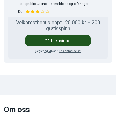
BetRepublic Casino – anmeldelse og erfaringer
3
/5
Velkomstbonus opptil 20 000 kr + 200
gratisspinn
Gå til kasinoet
Regler og vilkår
Les anmeldelse
Om oss