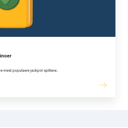
sinoer
- De mest populaere jackpot spillene…