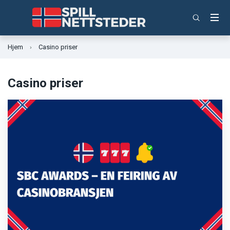
Live Casino
Live Baccarat
Bonus uten innskudd
Bonuskontanter uten innskudd
Armadillo Studios
AstroPay
Hjem
Casino priser
Live BlackJack
Nye Casino
Gratis spill uten innskudd
Cashback Bonuser
Mancala Gaming
Bitcoin
Casino priser
Live Roulette
Gratis spinn uten innskudd
Free Spins
Spearhead Studios
EntroPay
Live Poker
Innskuddsbonus
Mastercard
Spillshow
Lojalitetsbonus og Lojalitetsprogram
MuchBetter
Velkomstbonus
Neteller
Paysafe
Revolut