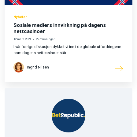
Skrill
Nyheter
Sosiale mediers innvirkning på dagens
nettcasinoer
12 mars 2024
297 Visninger
I vår forrige diskusjon dykket vi inn i de globale utfordringene
som dagens nettcasinoer står…
Ingrid Nilsen