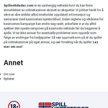
Spillnettsteder.com
er en uavhengig nettside hvor du kan finne
anmeldelser av onlinekasinoer skrevet av eksperter. Vi jobber hardt for å
sikre at våre artikler alltid inneholder oppdatert informasjon og
samsvarer med kasinoenes nyeste tilbud. Siden reglene og vilkårene for
kasinoenes kampanjer kan endre seg raskt, anbefaler vi at du alltid
sjekker den nyeste versjonen på kasinoets nettside før du begynner å
spille. Vi tar ikke ansvar for eventuelle problemer som oppstår som
følge av endringer fra tredjeparter. Så vær oppmerksom på at du spiller
på onlinekasinoer på eget ansvar, og vær forsiktig når du spiller.
Les
mer om oss!
Annet
Om oss
Nyheter