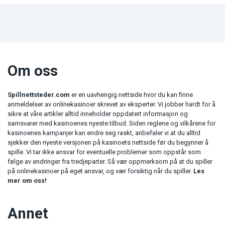
Om oss
Spillnettsteder.com
er en uavhengig nettside hvor du kan finne
anmeldelser av onlinekasinoer skrevet av eksperter. Vi jobber hardt for å
sikre at våre artikler alltid inneholder oppdatert informasjon og
samsvarer med kasinoenes nyeste tilbud. Siden reglene og vilkårene for
kasinoenes kampanjer kan endre seg raskt, anbefaler vi at du alltid
sjekker den nyeste versjonen på kasinoets nettside før du begynner å
spille. Vi tar ikke ansvar for eventuelle problemer som oppstår som
følge av endringer fra tredjeparter. Så vær oppmerksom på at du spiller
på onlinekasinoer på eget ansvar, og vær forsiktig når du spiller.
Les
mer om oss!
Annet