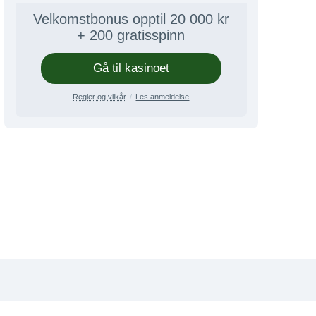
Velkomstbonus opptil 20 000 kr
+ 200 gratisspinn
Gå til kasinoet
Regler og vilkår
Les anmeldelse