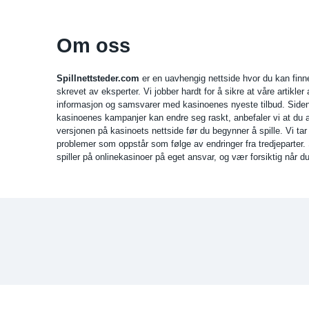
Om oss
Spillnettsteder.com
er en uavhengig nettside hvor du kan finn
skrevet av eksperter. Vi jobber hardt for å sikre at våre artikler 
informasjon og samsvarer med kasinoenes nyeste tilbud. Siden 
kasinoenes kampanjer kan endre seg raskt, anbefaler vi at du a
versjonen på kasinoets nettside før du begynner å spille. Vi tar
problemer som oppstår som følge av endringer fra tredjeparte
spiller på onlinekasinoer på eget ansvar, og vær forsiktig når du