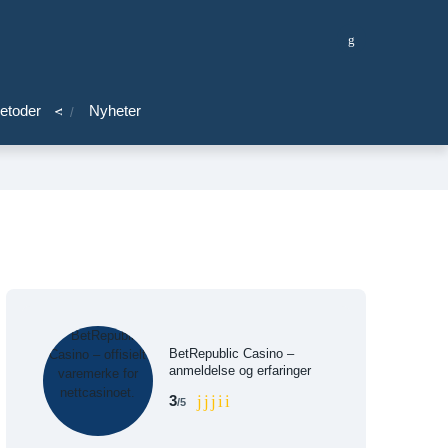
etoder
Nyheter
BetRepublic Casino –
anmeldelse og erfaringer
3
/5