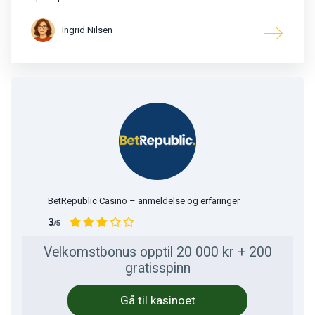
Ingrid Nilsen
BetRepublic Casino – anmeldelse og erfaringer
3
/5
Velkomstbonus opptil 20 000 kr + 200
gratisspinn
Gå til kasinoet