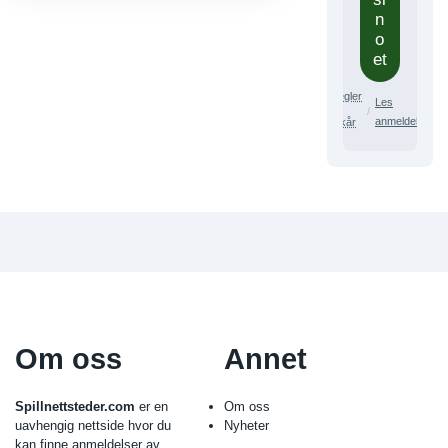
n
o
et
Regler
Les
og
anmeldelse
vilkår
Om oss
Annet
Spillnettsteder.com
er en
Om oss
uavhengig nettside hvor du
Nyheter
kan finne anmeldelser av