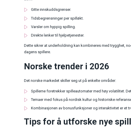
Gitte innskuddsgrenser.
Tidsbegrensninger per spilløkt.
Varsler om hyppig spilling.
Direkte lenker til hjelpetjenester.
Dette sikrer at underholdning kan kombineres med trygghet, noe
dagens spillere.
Norske trender i 2026
Det norske markedet skiller seg ut på enkelte områder:
Spillerne foretrekker spilleautomater med høy volatilitet. De
Temaer med fokus på nordisk kultur og historiske referanse
Kombinasjonen av bonusfunksjoner og interaktivitet er et tr
Tips for å utforske nye spi