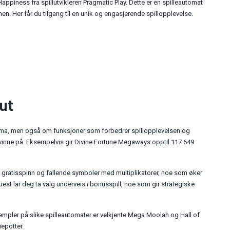
ppiness fra spillutvikleren Pragmatic Play. Dette er en spilleautomat
. Her får du tilgang til en unik og engasjerende spillopplevelse.
ut
 tema, men også om funksjoner som forbedrer spillopplevelsen og
inne på. Eksempelvis gir Divine Fortune Megaways opptil 117 649
ratisspinn og fallende symboler med multiplikatorer, noe som øker
t lar deg ta valg underveis i bonusspill, noe som gir strategiske
ksempler på slike spilleautomater er velkjente Mega Moolah og Hall of
epotter.