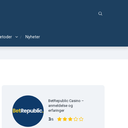
etoder
Nyheter
BetRepublic Casino –
anmeldelse og
erfaringer
3
/5