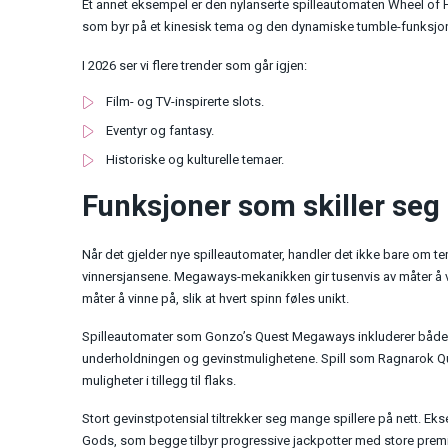
Et annet eksempel er den nylanserte spilleautomaten Wheel of Ha
som byr på et kinesisk tema og den dynamiske tumble-funksjonen
I 2026 ser vi flere trender som går igjen:
Film- og TV-inspirerte slots.
Eventyr og fantasy.
Historiske og kulturelle temaer.
Funksjoner som skiller seg 
Når det gjelder nye spilleautomater, handler det ikke bare om
vinnersjansene. Megaways-mekanikken gir tusenvis av måter å v
måter å vinne på, slik at hvert spinn føles unikt.
Spilleautomater som Gonzo’s Quest Megaways inkluderer både g
underholdningen og gevinstmulighetene. Spill som Ragnarok Ques
muligheter i tillegg til flaks.
Stort gevinstpotensial tiltrekker seg mange spillere på nett. E
Gods, som begge tilbyr progressive jackpotter med store premi