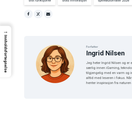
slot funksjoner
slots innovasjon
spilleautomater 2026
→
Innholdsfortegnelse
Forfatter
Ingrid Nilsen
Jeg heter Ingrid Nilsen og er e
særlig innen iGaming, teknologi
tilgjengelig med en varm og in
alltid med leseren i fokus. Når
henter inspirasjon fra naturen i