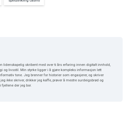
spillutvikling casino
n lidenskapelig skribent med over ti års erfaring innen digitalt innhold,
 og livsstil. Min styrke ligger i å gjøre kompleks informasjon lett
formativ tone. Jeg brenner for historier som engasjerer, og skriver
 jeg ikke skriver, drikker jeg kaffe, prøver å mestre surdeigsbrød og
 fjellene der jeg bor.