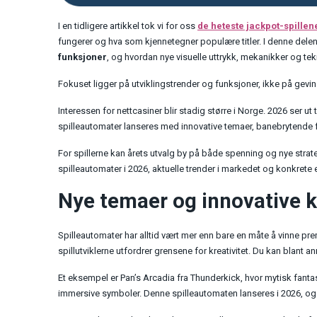
I en tidligere artikkel tok vi for oss
de heteste jackpot-spillen
fungerer og hva som kjennetegner populære titler. I denne dele
funksjoner
, og hvordan nye visuelle uttrykk, mekanikker og tek
Fokuset ligger på utviklingstrender og funksjoner, ikke på gevinstl
Interessen for nettcasiner blir stadig større i Norge. 2026 ser ut 
spilleautomater lanseres med innovative temaer, banebrytende
For spillerne kan årets utvalg by på både spenning og nye strat
spilleautomater i 2026, aktuelle trender i markedet og konkre
Nye temaer og innovative 
Spilleautomater har alltid vært mer enn bare en måte å vinne premi
spillutviklerne utfordrer grensene for kreativitet. Du kan blant 
Et eksempel er Pan’s Arcadia fra Thunderkick, hvor mytisk fant
immersive symboler. Denne spilleautomaten lanseres i 2026, og