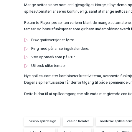
Mange nettcasinoer som er tilgjengelige i Norge, tilbyr demo-spi
spilleautomater lanseres kontinuerlig, samt at mange nettcasino
Return to Player-prosenten varierer blant de mange automatene, d
temaer og bonusfunksjoner som gir best underholdningsverdi f
Prøv gratisversjoner først.
Følg med på lanseringskalendere.
Vær oppmerksom på RTP.
Utforsk ulike temaer.
Nye spilleautomater kombinerer kreativt tema, avanserte funksj
Dagens spillentusiaster får derfor tilgang til både spennende un
Dette bidrar til at spilleomgangene blir enda mer givende enn ti
casino spilldesign
casino trender
moderne spilleautom