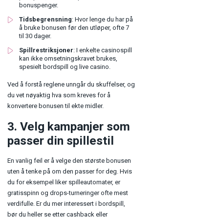
bonuspenger.
Tidsbegrensning
: Hvor lenge du har på
å bruke bonusen før den utløper, ofte 7
til 30 dager.
Spillrestriksjoner
: I enkelte casinospill
kan ikke omsetningskravet brukes,
spesielt bordspill og live casino.
Ved å forstå reglene unngår du skuffelser, og
du vet nøyaktig hva som kreves for å
konvertere bonusen til ekte midler.
3. Velg kampanjer som
passer din spillestil
En vanlig feil er å velge den største bonusen
uten å tenke på om den passer for deg. Hvis
du for eksempel liker spilleautomater, er
gratisspinn og drops-turneringer ofte mest
verdifulle. Er du mer interessert i bordspill,
bør du heller se etter cashback eller