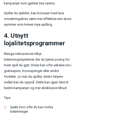
kampanjer som gjelder live casino.
Spiller du sjelden, kan bonuser med lave
omsetningskrav være mer effektive enn store
summer som krever mye spilling.
4. Utnytt
lojalitetsprogrammer
Mange nettcasinoer tilbyr
belønningssystemer der du tjener poeng for
hvert spill du gjør. Disse kan ofte veksles inn i
gratisspinn, bonuspenger eller andre
fordeler. Jo mer du spiller, desto høyere
nivåer kan du oppnå. Dette kan igjen føre til
bedre kampanjer og mer eksklusive tilbud.
Tips:
Sjekk hvor ofte du kan motta
belønninger.