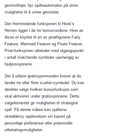
gevinstlinjer, byr spilleautomaten på store
muligheter til å vinne gevinster.
Den fremtredende funksjonen til Hook’s
Heroes ligger i de tre bonusrundene. Hver av
disse er knyttet til en av piratfigurene Fairy
Feature, Mermaid Feature og Pirate Feature.
Pirat-funksjonen utbetaler med utgangspunkt
i antall matchende symboler uavhengig av
hjulposisjonene.
Det å utløse gratisspinnrunden krever at du
lander tre eller flere scatter-symboler. Du kan
deretter velge hvilken bonusfunksjon som
skal aktiveres under gratisspinnene. Dette
valgelementet gir muligheten til strategisk
spill. På denne måten kan spillerne
skreddersy opplevelsen sin basert på
personlige preferanser eller potensielle
utbetalingsmuligheter.