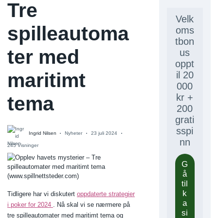
Tre
Velk
spilleautoma
oms
tbon
ter med
us
oppt
maritimt
il 20
000
kr +
tema
200
grati
sspi
Ingrid Nilsen
Nyheter
23 juli 2024
nn
245 Visninger
G
å
til
k
Tidligere har vi diskutert
oppdaterte strategier
a
-
i poker for 2024
. Nå skal vi se nærmere på
si
Oppdaterte
tre spilleautomater med maritimt tema og