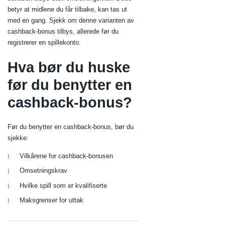
betyr at midlene du får tilbake, kan tas ut
med en gang. Sjekk om denne varianten av
cashback-bonus tilbys, allerede før du
registrerer en spillekonto.
Hva bør du huske
før du benytter en
cashback-bonus?
Før du benytter en cashback-bonus, bør du
sjekke:
Vilkårene for cashback-bonusen
Omsetningskrav
Hvilke spill som er kvalifiserte
Maksgrenser for uttak