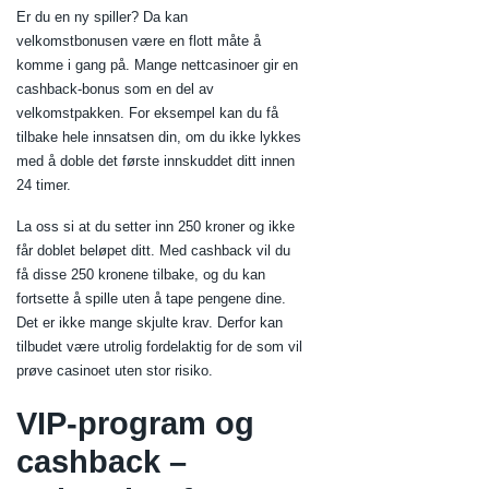
Er du en ny spiller? Da kan
velkomstbonusen være en flott måte å
komme i gang på. Mange nettcasinoer gir en
cashback-bonus som en del av
velkomstpakken. For eksempel kan du få
tilbake hele innsatsen din, om du ikke lykkes
med å doble det første innskuddet ditt innen
24 timer.
La oss si at du setter inn 250 kroner og ikke
får doblet beløpet ditt. Med cashback vil du
få disse 250 kronene tilbake, og du kan
fortsette å spille uten å tape pengene dine.
Det er ikke mange skjulte krav. Derfor kan
tilbudet være utrolig fordelaktig for de som vil
prøve casinoet uten stor risiko.
VIP-program og
cashback –