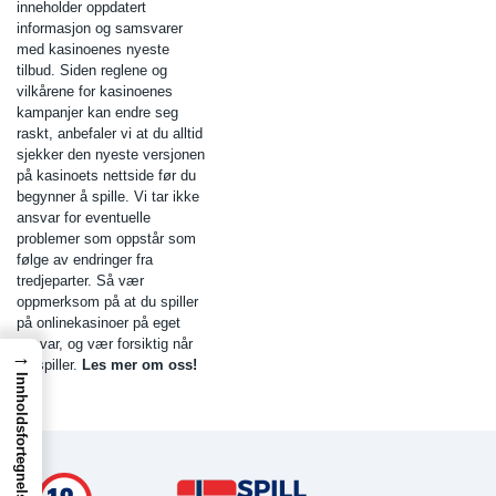
inneholder oppdatert
informasjon og samsvarer
med kasinoenes nyeste
tilbud. Siden reglene og
vilkårene for kasinoenes
kampanjer kan endre seg
raskt, anbefaler vi at du alltid
sjekker den nyeste versjonen
på kasinoets nettside før du
begynner å spille. Vi tar ikke
ansvar for eventuelle
problemer som oppstår som
følge av endringer fra
tredjeparter. Så vær
oppmerksom på at du spiller
på onlinekasinoer på eget
ansvar, og vær forsiktig når
→
du spiller.
Les mer om oss!
Innholdsfortegnelse