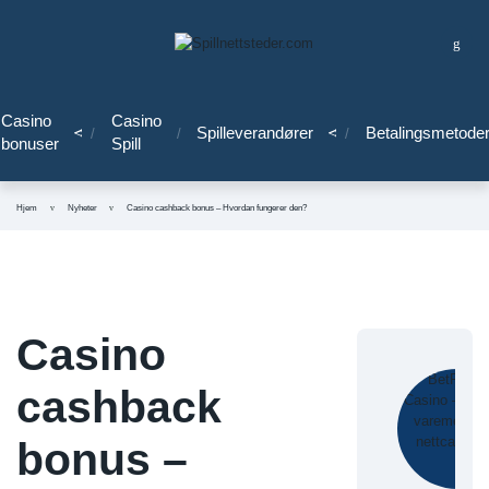
Casino
Casino
Spilleverandører
Betalingsmetode
bonuser
Spill
Hjem
Nyheter
Casino cashback bonus – Hvordan fungerer den?
Casino
cashback
bonus –