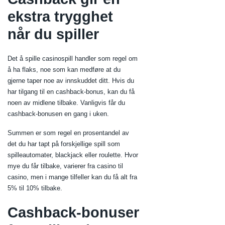
ekstra trygghet
når du spiller
Det å spille casinospill handler som regel om
å ha flaks, noe som kan medføre at du
gjerne taper noe av innskuddet ditt. Hvis du
har tilgang til en cashback-bonus, kan du få
noen av midlene tilbake. Vanligvis får du
cashback-bonusen en gang i uken.
Summen er som regel en prosentandel av
det du har tapt på forskjellige spill som
spilleautomater, blackjack eller roulette. Hvor
mye du får tilbake, varierer fra casino til
casino, men i mange tilfeller kan du få alt fra
5% til 10% tilbake.
Cashback-bonuser