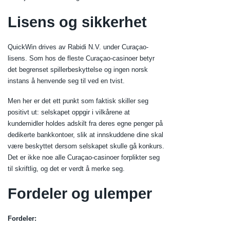
,
Re
la
Lisens og sikkerhet
x
Ga
mi
ng
QuickWin drives av Rabidi N.V. under Curaçao-
,
lisens. Som hos de fleste Curaçao-casinoer betyr
BF
Ga
det begrenset spillerbeskyttelse og ingen norsk
m
es
instans å henvende seg til ved en tvist.
,
Ga
Men her er det ett punkt som faktisk skiller seg
m
eB
positivt ut: selskapet oppgir i vilkårene at
ea
kundemidler holdes adskilt fra deres egne penger på
t,
S
dedikerte bankkontoer, slik at innskuddene dine skal
wi
ntt
være beskyttet dersom selskapet skulle gå konkurs.
,
Det er ikke noe alle Curaçao-casinoer forplikter seg
Fe
lix
til skriftlig, og det er verdt å merke seg.
Ga
mi
ng
Fordeler og ulemper
,
Pl
ay
pe
Fordeler:
arl