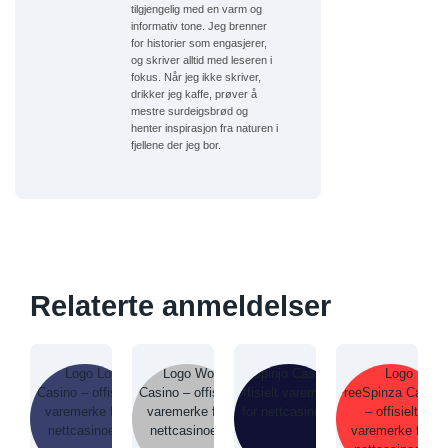
,
tilgjengelig med en varm og
Or
informativ tone. Jeg brenner
yx
for historier som engasjerer,
,
Ca
og skriver alltid med leseren i
nd
fokus. Når jeg ikke skriver,
le
drikker jeg kaffe, prøver å
be
mestre surdeigsbrød og
ts,
henter inspirasjon fra naturen i
Gi
v
fjellene der jeg bor.
m
e,
Po
ck
et
Ga
m
es
,
At
Relaterte anmeldelser
m
os
fer
a,
Cl
aw
,
Fa
zi,
Be
ts