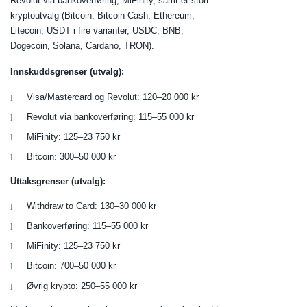
Revolut via bankoverføring, MiFinity, samt et stort
Ga
mi
kryptoutvalg (Bitcoin, Bitcoin Cash, Ethereum,
ng
Litecoin, USDT i fire varianter, USDC, BNB,
,
To
Dogecoin, Solana, Cardano, TRON).
m
Ho
rn,
Innskuddsgrenser (utvalg):
S
m
Visa/Mastercard og Revolut: 120–20 000 kr
art
so
Revolut via bankoverføring: 115–55 000 kr
ft,
Sa
ls
MiFinity: 125–23 750 kr
a
Te
Bitcoin: 300–50 000 kr
ch
no
Uttaksgrenser (utvalg):
lo
gy
,
Withdraw to Card: 130–30 000 kr
Fe
lt
Bankoverføring: 115–55 000 kr
ga
mi
MiFinity: 125–23 750 kr
ng
,
Bitcoin: 700–50 000 kr
Sp
rib
Øvrig krypto: 250–55 000 kr
e,
Be