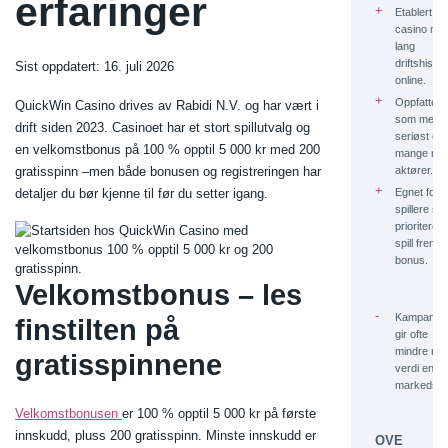
erfaringer
Etablert
casino me
lang
driftshistor
Sist oppdatert: 16. juli 2026
online.
Oppfattes
QuickWin Casino drives av Rabidi N.V. og har vært i
som mer
drift siden 2023. Casinoet har et stort spillutvalg og
seriøst en
en velkomstbonus på 100 % opptil 5 000 kr med 200
mange ny
gratisspinn –men både bonusen og registreringen har
aktører.
detaljer du bør kjenne til før du setter igang.
Egnet for
spillere s
prioriterer
spill fremfo
bonus.
Velkomstbonus – les
Kampanjer
finstilten på
gir ofte
mindre reel
gratisspinnene
verdi enn
markedsfør
-
Velkomstbonusen
er 100 % opptil 5 000 kr på første
Velkomstbonus
innskudd, pluss 200 gratisspinn. Minste innskudd er
OVE