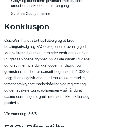
Gebyr og kansellerte gevinster hvis du ikke
rp
hi
omsetter innskuddet minst én gang
na
,
Svakere Curaçao-lisens
Ka
jot
Konklusjon
,
Ev
ol
uti
QuickWin har et stort spillutvalg og et bredt
on
,
betalingsutvalg, og FAQ-seksjonen er uvanlig god.
Re
d
Men velkomstbonusen er mindre verdt enn den ser
Ti
ut: gratisspinnene drypper inn 20 om dagen i ti dager
ge
r,
og forsvinner hvis du ikke logger inn daglig, og
W
gevinstene fra dem er uansett begrenset til 1 000 kr.
az
da
Legg til en engelsk chat med maskinoversettelse,
n,
forhåndsavkrysset markedsføring ved registrering,
M
er
og den svakere Curaçao-lisensen – så får du et
ku
r,
casino som fungerer greit, men som ikke skiller seg
O
positivt ut.
ne
To
uc
Vår vurdering: 3,5/5.
h,
Ca
si