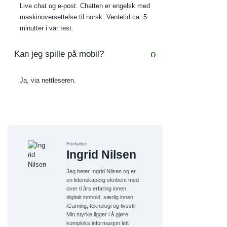
c,
Live chat og e-post. Chatten er engelsk med
No
li
maskinoversettelse til norsk. Ventetid ca. 5
mi
minutter i vår test.
t
Cit
y,
Th
Kan jeg spille på mobil?
un
de
rki
ck
Ja, via nettleseren.
,
Re
d
Ra
ke
,
1x
2g
a
Forfatter
mi
Ingrid Nilsen
ng
,
Jeg heter Ingrid Nilsen og er
Fa
nt
en lidenskapelig skribent med
as
over ti års erfaring innen
m
digitalt innhold, særlig innen
a,
iGaming, teknologi og livsstil.
Fu
ga
Min styrke ligger i å gjøre
so
kompleks informasjon lett