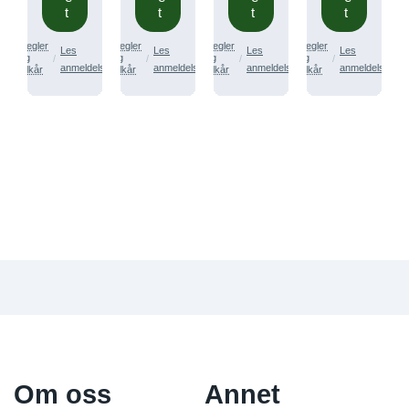
t
t
t
t
Regler
Regler
Regler
Regler
Les
Les
Les
Les
og
og
og
og
anmeldelse
anmeldelse
anmeldelse
anmeldelse
vilkår
vilkår
vilkår
vilkår
Om oss
Annet