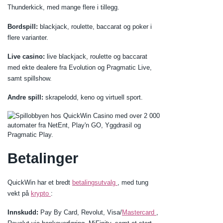
an
Thunderkick, med mange flere i tillegg.
dø
rer
:
Bordspill:
blackjack, roulette, baccarat og poker i
EL
A
flere varianter.
Ga
m
Live casino:
live blackjack, roulette og baccarat
es
,
med ekte dealere fra Evolution og Pragmatic Live,
Pr
ag
samt spillshow.
m
ati
Andre spill:
skrapelodd, keno og virtuell sport.
c
Li
ve
,
Yg
gd
ra
sil
Betalinger
,
Pl
ay
so
-
QuickWin har et bredt
betalingsutvalg
, med tung
n,
Be
-
Betalingsmetoder
vekt på
krypto
:
ts
oft
Bitcoin
,
-
Innskudd:
Pay By Card, Revolut, Visa/
Mastercard
,
B
Mastercard