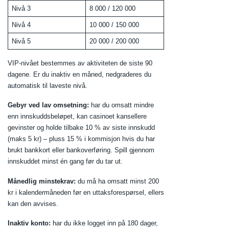
Q
Nivå 3
8 000 / 120 000
ui
ck
Sp
Nivå 4
10 000 / 150 000
in,
Sp
Nivå 5
20 000 / 200 000
in
o
m
VIP-nivået bestemmes av aktiviteten de siste 90
en
al,
dagene. Er du inaktiv en måned, nedgraderes du
Ga
automatisk til laveste nivå.
m
o
m
Gebyr ved lav omsetning:
har du omsatt mindre
at,
Iro
enn innskuddsbeløpet, kan casinoet kansellere
n
gevinster og holde tilbake 10 % av siste innskudd
Do
g,
(maks 5 kr) – pluss 15 % i kommisjon hvis du har
Ar
brukt bankkort eller bankoverføring. Spill gjennom
ca
de
innskuddet minst én gang før du tar ut.
m,
Pl
ati
Månedlig minstekrav:
du må ha omsatt minst 200
pu
kr i kalendermåneden før en uttaksforespørsel, ellers
s,
M
kan den avvises.
as
co
Inaktiv konto:
har du ikke logget inn på 180 dager,
t,