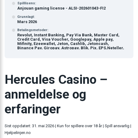
Spilllisens:
Anjouan gaming license - ALSI-202601043-FI2
Grunnlagt:
Mars 2026
Betalingsmetoder:
Revolut, Instant Banking, Pay Via Bank, Master Card,
Credit Card, Visa Voucher, Googlepay, Apple pay,
Mifinity, Ezeewallet, Jeton, Cashlib, Jetoncash,
Binance Pay, Giropay, Astropay, Blik, Pix, EPS,Neteller,
Skrill, Paysafecard, Clic, Przelewy24, Rapid, Sofort,
Much Better, Ecopayz, Interac, Maksi, MBway ,
MBmultibanco, Bitcoin, Tether Usd Erc20, Tether Trc20,
Tron, Litecoin, Binance Coin, Ripple, Monero &
Dogecoin
Hercules Casino –
Spillleverandører:
100+
anmeldelse og
VIP-program:
Ja
erfaringer
Sist oppdatert: 31. mai 2026 | Kun for spillere over 18 år | Spill ansvarlig |
Hjelpelinjen.no