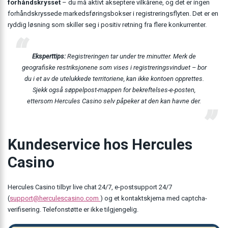
forhåndskrysset
– du må aktivt akseptere vilkårene, og det er ingen
forhåndskryssede markedsføringsbokser i registreringsflyten. Det er en
ryddig løsning som skiller seg i positiv retning fra flere konkurrenter.
Eksperttips:
Registreringen tar under tre minutter. Merk de
geografiske restriksjonene som vises i registreringsvinduet – bor
du i et av de utelukkede territoriene, kan ikke kontoen opprettes.
Sjekk også søppelpost-mappen for bekreftelses-e-posten,
ettersom Hercules Casino selv påpeker at den kan havne der.
Kundeservice hos Hercules
Casino
Hercules Casino tilbyr live chat 24/7, e-postsupport 24/7
-
(
support@herculescasino.com
) og et kontaktskjema med captcha-
Support@herculescasino.com
verifisering. Telefonstøtte er ikke tilgjengelig.