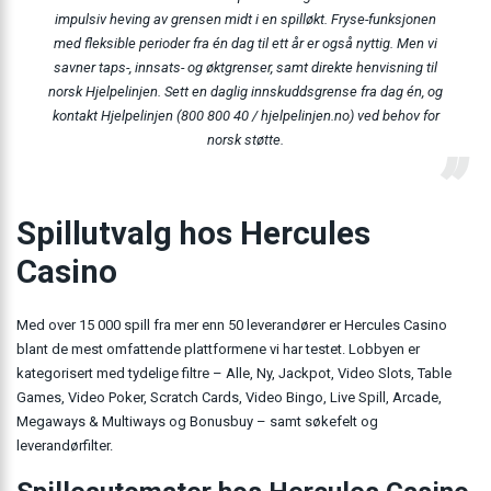
impulsiv heving av grensen midt i en spilløkt. Fryse-funksjonen
med fleksible perioder fra én dag til ett år er også nyttig. Men vi
savner taps-, innsats- og øktgrenser, samt direkte henvisning til
norsk Hjelpelinjen. Sett en daglig innskuddsgrense fra dag én, og
kontakt Hjelpelinjen (800 800 40 / hjelpelinjen.no) ved behov for
norsk støtte.
Spillutvalg hos Hercules
Casino
Med over 15 000 spill fra mer enn 50 leverandører er Hercules Casino
blant de mest omfattende plattformene vi har testet. Lobbyen er
kategorisert med tydelige filtre – Alle, Ny, Jackpot, Video Slots, Table
Games, Video Poker, Scratch Cards, Video Bingo, Live Spill, Arcade,
Megaways & Multiways og Bonusbuy – samt søkefelt og
leverandørfilter.