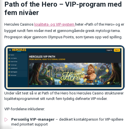
Path of the Hero – VIP-program med
fem nivåer
-
Hercules Casinos
lojalitets- og VIP-system
heter «Path of the Hero» og er
Lojalitetsbonus
bygget rundt fem nivåer med et gjennomgående gresk mytologi-tema.
og
Progresjon skjer gjennom Olympus Points, som tjenes opp ved spilling.
lojalitetsprogram
Under vårt test så vi at Path of the Hero hos Hercules Casino strukturerer
lojalitetsprogrammet sitt rundt fem tydelig definerte VIP-nivåer.
VIP-fordelene inkluderer:
Personlig VIP-manager
– dedikert kontaktperson for VIP-spillere
med prioritert support