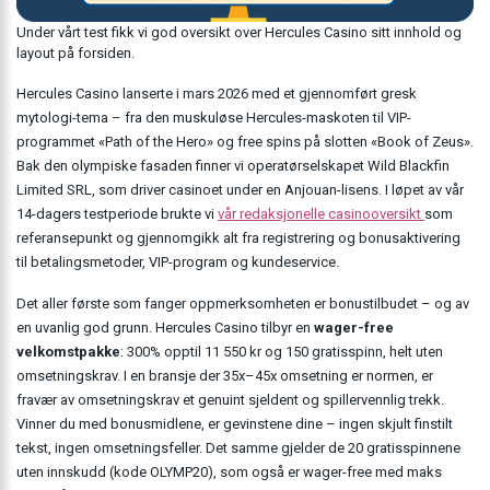
Under vårt test fikk vi god oversikt over Hercules Casino sitt innhold og
layout på forsiden.
Hercules Casino lanserte i mars 2026 med et gjennomført gresk
mytologi-tema – fra den muskuløse Hercules-maskoten til VIP-
programmet «Path of the Hero» og free spins på slotten «Book of Zeus».
Bak den olympiske fasaden finner vi operatørselskapet Wild Blackfin
Limited SRL, som driver casinoet under en Anjouan-lisens. I løpet av vår
-
14-dagers testperiode brukte vi
vår redaksjonelle casinooversikt
som
referansepunkt og gjennomgikk alt fra registrering og bonusaktivering
til betalingsmetoder, VIP-program og kundeservice.
Det aller første som fanger oppmerksomheten er bonustilbudet – og av
en uvanlig god grunn. Hercules Casino tilbyr en
wager-free
velkomstpakke
: 300% opptil 11 550 kr og 150 gratisspinn, helt uten
omsetningskrav. I en bransje der 35x–45x omsetning er normen, er
fravær av omsetningskrav et genuint sjeldent og spillervennlig trekk.
Vinner du med bonusmidlene, er gevinstene dine – ingen skjult finstilt
tekst, ingen omsetningsfeller. Det samme gjelder de 20 gratisspinnene
uten innskudd (kode OLYMP20), som også er wager-free med maks